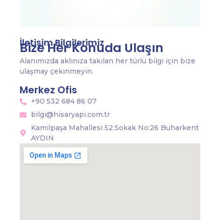
İletişim Bilgilerimiz
Bize Her Konuda Ulaşın
Alanımızda aklınıza takılan her türlü bilgi için bize
ulaşmay çekinmeyin.
Merkez Ofis
+90 532 684 86 07
bilgi@hisaryapi.com.tr
Kamilpaşa Mahallesi 52.Sokak No:26 Buharkent
AYDIN