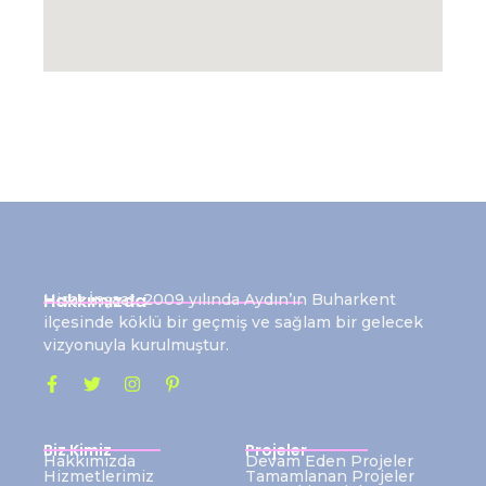
Hakkımızda
Hisar İnşaat, 2009 yılında Aydın’ın Buharkent
ilçesinde köklü bir geçmiş ve sağlam bir gelecek
vizyonuyla kurulmuştur.
Biz Kimiz
Projeler
Hakkımızda
Devam Eden Projeler
Hizmetlerimiz
Tamamlanan Projeler