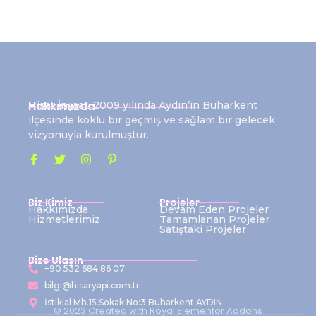
Hakkımızda
Hisar İnşaat, 2009 yılında Aydın’ın Buharkent
ilçesinde köklü bir geçmiş ve sağlam bir gelecek
vizyonuyla kurulmuştur.
Biz Kimiz
Projeler
Hakkımızda
Devam Eden Projeler
Hizmetlerimiz
Tamamlanan Projeler
Satıştaki Projeler
Bize Ulaşın
+90 532 684 86 07
bilgi@hisaryapi.com.tr
İstiklal Mh.15.Sokak No:3 Buharkent AYDIN
© 2023 Created with
Royal Elementor Addons